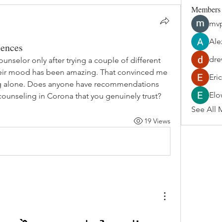
Members
mvp
Ale
iences
dre
unselor only after trying a couple of different 
their mood has been amazing. That convinced me 
Eri
ng alone. Does anyone have recommendations 
Elo
r counseling in Corona that you genuinely trust?
See All 
19 Views