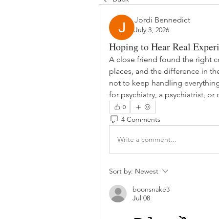
Jordi Bennedict
July 3, 2026
Hoping to Hear Real Exper
A close friend found the right co
places, and the difference in 
not to keep handling everythi
for psychiatry, a psychiatrist, o
0
4 Comments
Write a comment...
Sort by:
Newest
boonsnake3
Jul 08