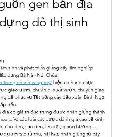
guồn gen bản địa 
dựng đô thị sinh 
ng
âm sinh và phát triển giống cây lâm nghiệp 
thuộc Ban quản lý rừng đặc dụng Bà Nà - Núi Chúa, 
ien-trong-chanh-vang-my/
 hiện có hàng chục 
ợc gieo ươm, chuẩn bị xuất vườn, chuyển giao 
ơng để phục vụ Tết trồng cây đầu xuân Bính Ngọ 
sắp đến.
n địa có giá trị đặc trưng được nhân giống thành 
oai... Và các loài cây được đánh giá cao về kinh 
ào, chò đen, sao đen, lim xẹt, giáng hương… 
c ươm tạo từ thu, hái hạt, nhân giống từ cây 