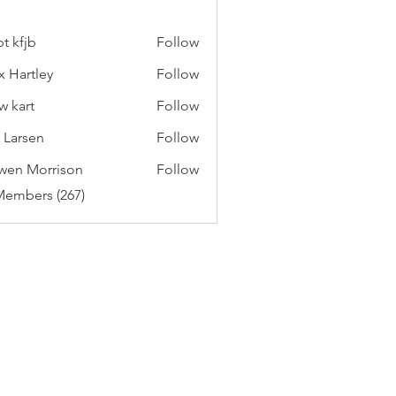
t kfjb
Follow
x Hartley
Follow
w kart
Follow
c Larsen
Follow
wen Morrison
Follow
Members (267)