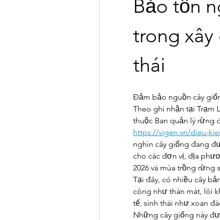
Bảo tồn n
trong xây 
thái
Đảm bảo nguồn cây giố
Theo ghi nhận tại Trạm L
https://vigen.vn/dieu-k
nghìn cây giống đang đư
cho các đơn vị, địa phư
2026 và mùa trồng rừng 
Tại đây, có nhiều cây bả
công như thàn mát, lôi kh
tế, sinh thái như xoan đ
Những cây giống này đượ