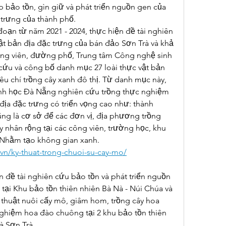
 bảo tồn, gìn giữ và phát triển nguồn gen của 
c trưng của thành phố.
đoạn từ năm 2021 - 2024, thực hiện đề tài nghiên 
ật bản địa đặc trưng của bán đảo Sơn Trà và khả 
công viên, đường phố, Trung tâm Công nghệ sinh 
ứu và công bố danh mục 27 loài thực vật bản 
êu chí trồng cây xanh đô thị. Từ danh mục này, 
nh học Đà Nẵng nghiên cứu trồng thực nghiệm 
địa đặc trưng có triển vọng cao như: thành 
ũng là cơ sở để các đơn vị, địa phương trồng 
y nhân rộng tại các công viên, trường học, khu 
 Nhằm tạo không gian xanh.
.vn/ky-thuat-trong-chuoi-su-cay-mo/
 đề tài nghiên cứu bảo tồn và phát triển nguồn 
ại Khu bảo tồn thiên nhiên Bà Nà - Núi Chúa và 
 thuật nuôi cấy mô, giâm hom, trồng cây hoa 
ghiệm hoa đào chuông tại 2 khu bảo tồn thiên 
à Sơn Trà.