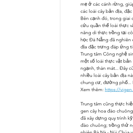
mẹ ở các cánh rừng, giúp
các loài cây bản địa, đặ
Bên cạnh đó, trong giai 
cứu quần thể loài thực v
năng di thực trồng tại 
học Đà Nẵng đã nghiên c
địa đặc trưng đáp ứng ti
Trung tâm Công nghệ si
một số loài thực vật bản 
ngạnh, thàn mát... Đây c
nhiều loài cây bản địa nà
chung cư, đường phố...
Xem thêm: 
https://vigen
Trung tâm cũng thực hiện
gen cây hoa đào chuông t
đã xây dựng quy trình kỹ
đào chuông; trồng thử n
nhiên Bà Nà - Núi Chúa v