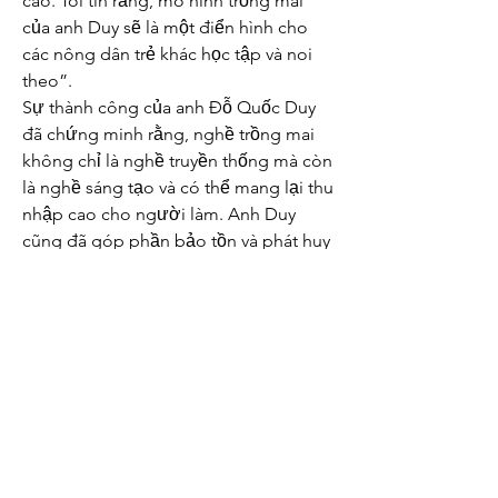
cao. Tôi tin rằng, mô hình trồng mai 
của anh Duy sẽ là một điển hình cho 
các nông dân trẻ khác học tập và noi 
theo”.
Sự thành công của anh Đỗ Quốc Duy 
đã chứng minh rằng, nghề trồng mai 
không chỉ là nghề truyền thống mà còn 
là nghề sáng tạo và có thể mang lại thu 
nhập cao cho người làm. Anh Duy 
cũng đã góp phần bảo tồn và phát huy 
giá trị văn hóa của cây mai vàng, làm 
đẹp thêm không gian Tết của người 
Việt Nam. Anh Duy hy vọng rằng, sẽ có 
nhiều người trẻ yêu thích và theo đuổi 
nghề trồng mai như anh, để cùng nhau 
phát triển ngành hoa kiểng của tỉnh. 
Các bạn có thể tham khảo thêm về 
Top 
5 nhà vườn cung cấp mai vàng sỉ giá 
tốt nhất tết 2025
.