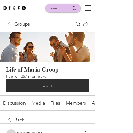
Groups
Life of Maria Group
Public
·
267 members
Join
Discussion
Media
Files
Members
About
Back
boonsnake3