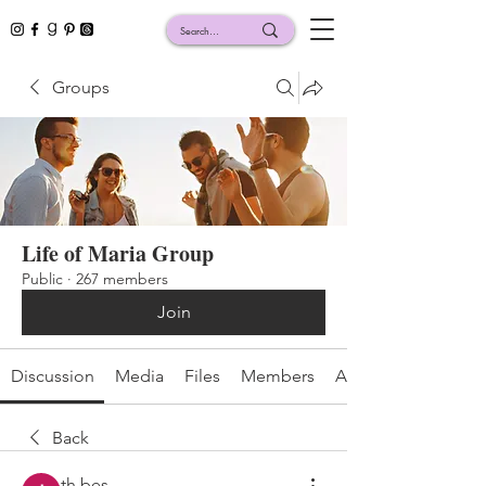
Groups
Life of Maria Group
Public
·
267 members
Join
Discussion
Media
Files
Members
About
Back
th bes