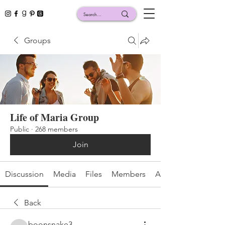
Groups
Life of Maria Group
Public
·
268 members
Join
Discussion
Media
Files
Members
About
Back
boonsnake3