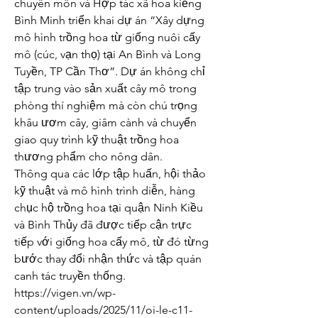
chuyên môn và Hợp tác xã hoa kiểng 
Bình Minh triển khai dự án “Xây dựng 
mô hình trồng hoa từ giống nuôi cấy 
mô (cúc, vạn thọ) tại An Bình và Long 
Tuyền, TP Cần Thơ”. Dự án không chỉ 
tập trung vào sản xuất cây mô trong 
phòng thí nghiệm mà còn chú trọng 
khâu ươm cây, giâm cành và chuyển 
giao quy trình kỹ thuật trồng hoa 
thương phẩm cho nông dân.
Thông qua các lớp tập huấn, hội thảo 
kỹ thuật và mô hình trình diễn, hàng 
chục hộ trồng hoa tại quận Ninh Kiều 
và Bình Thủy đã được tiếp cận trực 
tiếp với giống hoa cấy mô, từ đó từng 
bước thay đổi nhận thức và tập quán 
canh tác truyền thống.
https://vigen.vn/wp-
content/uploads/2025/11/oi-le-c11-