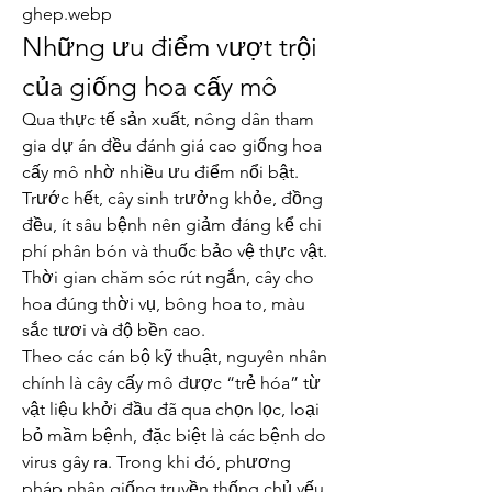
ghep.webp
Những ưu điểm vượt trội 
của giống hoa cấy mô
Qua thực tế sản xuất, nông dân tham 
gia dự án đều đánh giá cao giống hoa 
cấy mô nhờ nhiều ưu điểm nổi bật. 
Trước hết, cây sinh trưởng khỏe, đồng 
đều, ít sâu bệnh nên giảm đáng kể chi 
phí phân bón và thuốc bảo vệ thực vật. 
Thời gian chăm sóc rút ngắn, cây cho 
hoa đúng thời vụ, bông hoa to, màu 
sắc tươi và độ bền cao.
Theo các cán bộ kỹ thuật, nguyên nhân 
chính là cây cấy mô được “trẻ hóa” từ 
vật liệu khởi đầu đã qua chọn lọc, loại 
bỏ mầm bệnh, đặc biệt là các bệnh do 
virus gây ra. Trong khi đó, phương 
pháp nhân giống truyền thống chủ yếu 