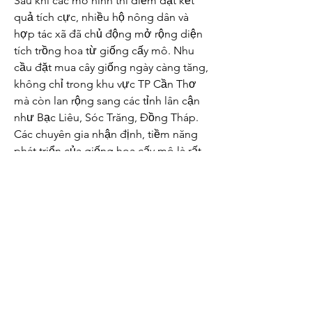
Sau khi các mô hình thí điểm đạt kết 
quả tích cực, nhiều hộ nông dân và 
hợp tác xã đã chủ động mở rộng diện 
tích trồng hoa từ giống cấy mô. Nhu 
cầu đặt mua cây giống ngày càng tăng, 
không chỉ trong khu vực TP Cần Thơ 
mà còn lan rộng sang các tỉnh lân cận 
như Bạc Liêu, Sóc Trăng, Đồng Tháp.
Các chuyên gia nhận định, tiềm năng 
phát triển của giống hoa cấy mô là rất 
lớn, nhất là trong bối cảnh thị trường 
ngày càng yêu cầu cao về chất lượng, 
tính đồng đều và an toàn sinh học. Bên 
cạnh hoa cúc và vạn thọ, nhiều loại hoa 
khác như cẩm chướng, hoa chuông, 
sống đời, các giống hoa lan và cây 
cảnh cao cấp cũng đang được nghiên 
cứu và ứng dụng nuôi cấy mô.
Đặc biệt, việc quản lý sâu bệnh trên 